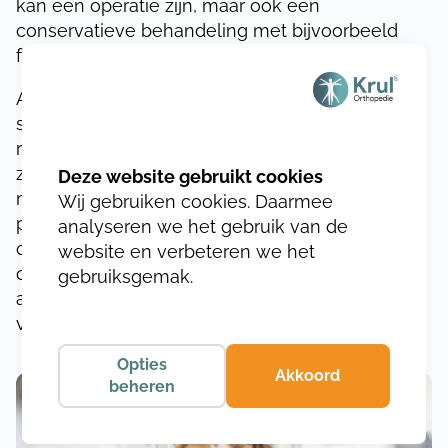
kan een operatie zijn, maar ook een
conservatieve behandeling met bijvoorbeeld
fysiotherapie of medicatie.
Als orthopeed werk ik samen met andere
specialisten, zoals fysiotherapeuten,
revalidatieartsen en radiologen, om de beste
zorg te kunnen bieden aan mijn patiënten. Met
mijn kennis en ervaring zorg ik ervoor dat mijn
Wij gebruiken cookies. Daarmee
patiënten zo snel mogelijk herstellen en weer
analyseren we het gebruik van de
optimaal kunnen functioneren. Neem gerust
website en verbeteren we het
contact met mij op als u last heeft van klachten
gebruiksgemak.
aan uw bewegingsapparaat, ik help u graag
verder.
Opties
Akkoord
beheren