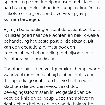
Deze levertijd is een inschatting. Op de
spieren en pezen. Ik help mensen met klachten
bestelt) één dag langer. Hebben wij je
artikelpagina vermelden wij de levertijd
aan hun rug, nek, schouders, heupen, knieën en
bestelling verstuurd? Dan krijg je een e-
van het artikel. Deze is van sommige
enkels, en zorg ervoor dat ze weer pijnvrij
mail met een track en trace code van
artikelen (of als je veel stuks van één
kunnen bewegen.
DHL. Zo weet je precies waar je
artikel bestelt) één dag langer. Hebben
pakketje is.
Bij mijn behandelingen staat de patiënt centraal.
wij je
bestelling
verstuurd? Dan krijg je
Ik luister goed naar de klachten en bekijk welke
een e-mail met een track en trace code
behandeling het beste past bij de situatie. Dit
van DHL. Zo weet je precies waar je
kan een operatie zijn, maar ook een
pakketje is.
conservatieve behandeling met bijvoorbeeld
fysiotherapie of medicatie.
Podotherapie is een veelgebruikte therapievorm
waar veel mensen baat bij hebben. Het is een
therapie die gericht is op het verlichten van
klachten die worden veroorzaakt door
bewegingsstoornissen in het gebied van de
voet, de knie en de heup. Deze therapievorm
richt zich op het herstellen van de balans, het