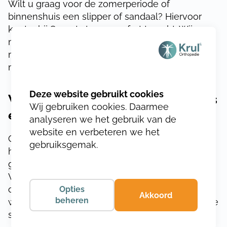
Wilt u graag voor de zomerperiode of
binnenshuis een slipper of sandaal? Hiervoor
kunt u bij Smeets Loopcomfort terecht. Wij
maken onze slippers en sandalen voor u op
maat. U kunt bij ons kiezen uit verschillende
modellen, kleuren en materialen.
Wat zijn orthopedische slippers
Wij gebruiken cookies. Daarmee
en sandalen?
analyseren we het gebruik van de
website en verbeteren we het
Orthopedische slippers en sandalen worden
gebruiksgemak.
helemaal voor uw voeten en naar uw wensen
gemaakt, afhankelijk van de mogelijkheden.
Vaak heeft u al (semi)orthopedische schoenen
of steunzolen via Smeets Loopcomfort. Deze
Opties
Akkoord
beheren
worden als basis gebruikt voor de orthopedische
slippers en sandalen.