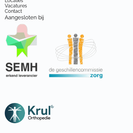
Locaties
Vacatures
Uw schoenen op tijd laten repareren
Contact
verlengt ook de levensduur. Het is
Aangesloten bij
raadzaam om, vanwege eventuele
garantie, reparaties aan uw schoenen te
laten uitvoeren door uw eigen
orthopedisch schoentechnicus.
Laat de hakken of zolen op tijd
vervangen: te lang doorlopen op
versleten hakken of zolen kan
onherstelbare schade aanrichten aan
uw schoenen. Dit kan hogere
reparatiekosten als gevolg hebben.
Slijtage door normaal gebruik en door
onzorgvuldig gebruik vallen niet onder
de garantie. Herstel hiervan is voor
eigen rekening.