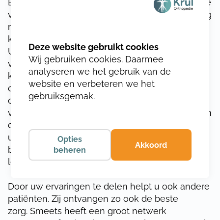
Binnen Smeets zijn we altijd bezig om de zorg te
verbeteren. Zo willen we heel Nederland zo lang
mogelijk goed laten lopen. Om onze zorg te
kunnen verbeteren hebben we uw hulp nodig!
U kunt ons helpen door onze vragenlijsten in te
Wij gebruiken cookies. Daarmee
vullen. Door onze intakevragenlijst in te vullen
analyseren we het gebruik van de
kunnen we u beter helpen en heeft uw
website en verbeteren we het
orthopedisch schoenmaker meer tijd voor uw
gebruiksgemak.
onderzoek en het eventuele aanmeten. Door
vervolgens uw ervaring met ons te delen binnen
de PREM/PROM vragenlijst weten we beter wat
u van onze zorg vindt en wat de
Opties
Akkoord
behandelresultaten zijn. Daar kunnen we van
beheren
leren.
Door uw ervaringen te delen helpt u ook andere
patiënten. Zij ontvangen zo ook de beste
zorg. Smeets heeft een groot netwerk