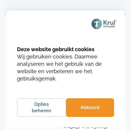
Aanvullende informatie
SKU
GI1523704769610,
Wij gebruiken cookies. Daarmee
GI1523704769610,5,
analyseren we het gebruik van de
GI1523704769611,
website en verbeteren we het
GI1523704769611,5,
gebruiksgemak.
GI1523704769612,
GI1523704769612,5,
GI1523704769613,
GI152370476966,
Opties
Akkoord
beheren
GI152370476966,5,
GI152370476967,
GI152370476967,5,