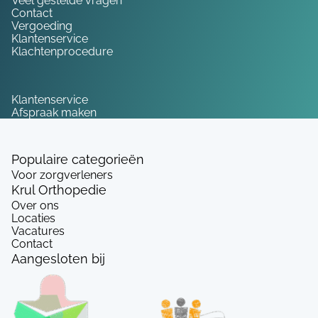
Veel gestelde vragen
Contact
Vergoeding
Klantenservice
Klachtenprocedure
Service
Klantenservice
Afspraak maken
Populaire categorieën
Voor zorgverleners
Krul Orthopedie
Over ons
Locaties
Vacatures
Contact
Aangesloten bij