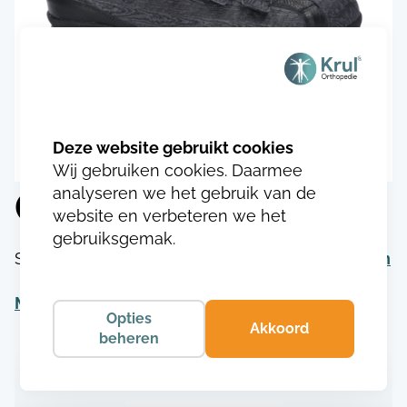
Wij gebruiken cookies. Daarmee
Gijs 1522.0624
analyseren we het gebruik van de
website en verbeteren we het
gebruiksgemak.
SKU:
GI152270406246
Categorie:
Herenschoenen
Meer informatie
Opties
Akkoord
beheren