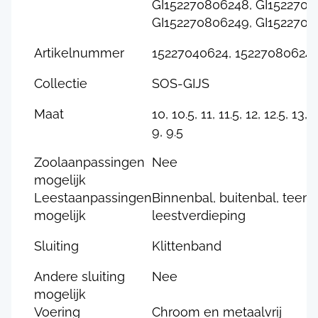
GI152270806248, GI1522708
GI152270806249, GI1522708
Artikelnummer
15227040624, 15227080624
Collectie
SOS-GIJS
Maat
10, 10.5, 11, 11.5, 12, 12.5, 13, 6
9, 9.5
Zoolaanpassingen
Nee
mogelijk
Leestaanpassingen
Binnenbal, buitenbal, teen
mogelijk
leestverdieping
Sluiting
Klittenband
Andere sluiting
Nee
mogelijk
Voering
Chroom en metaalvrij