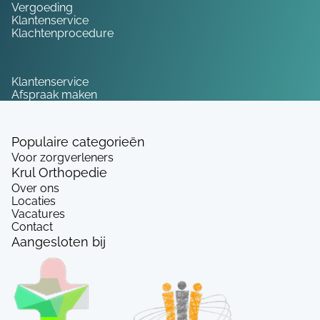
Vergoeding
Klantenservice
Klachtenprocedure
Service
Klantenservice
Afspraak maken
Populaire categorieën
Voor zorgverleners
Krul Orthopedie
Over ons
Locaties
Vacatures
Contact
Aangesloten bij