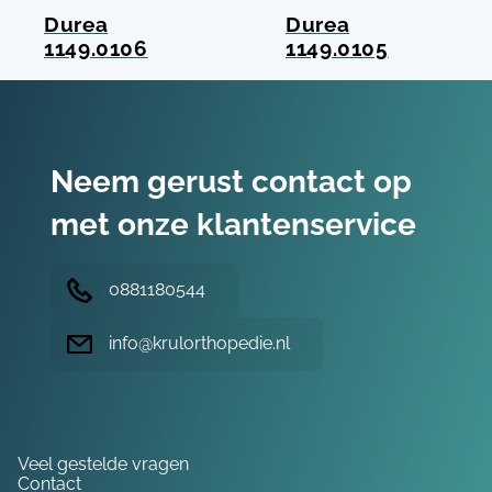
Durea
Durea
1149.0106
1149.0105
Neem gerust contact op
met onze klantenservice
0881180544
info@krulorthopedie.nl
Hulp nodig?
Veel gestelde vragen
Contact