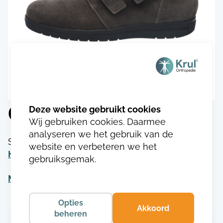
Gijs 1509.9362
Wij gebruiken cookies. Daarmee
analyseren we het gebruik van de
SKU:
GI150970493626
Categorie:
website en verbeteren we het
Herenschoenen
gebruiksgemak.
Meer informatie
Opties
Akkoord
beheren