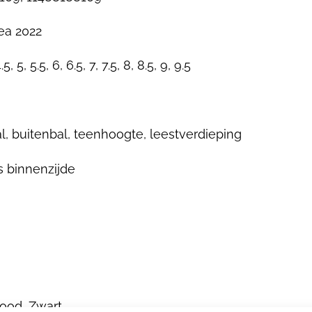
ea 2022
4.5, 5, 5.5, 6, 6.5, 7, 7.5, 8, 8.5, 9, 9.5
l, buitenbal, teenhoogte, leestverdieping
ts binnenzijde
Rood, Zwart