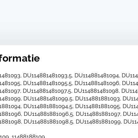
formatie
481093, DU114881481093,5, DU114881481094, DU114
481095, DU114881481095,5, DU114881481096, DU114
481097, DU114881481097,5, DU114881481098, DU114
481099, DU114881481099,5, DU114881881093, DU114
881094, DU114881881094,5, DU114881881095, DU114
881096, DU114881881096,5, DU114881881097, DU114
881098, DU114881881098,5, DU114881881099, DU11
109, 11488188109