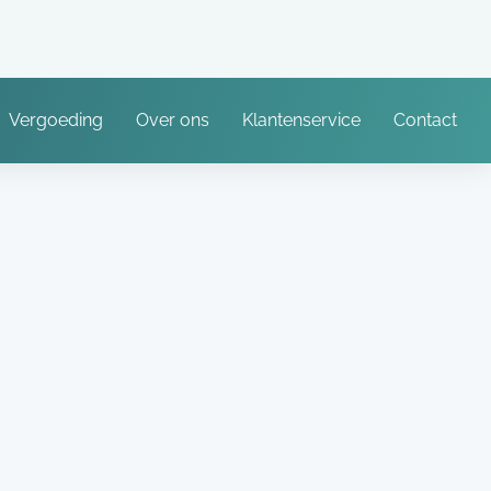
Vergoeding
Over ons
Klantenservice
Contact