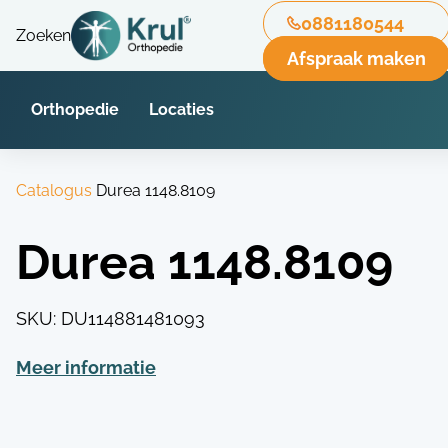
0881180544
Zoeken
Afspraak maken
Orthopedie
Locaties
Catalogus
Durea 1148.8109
Durea 1148.8109
SKU:
DU114881481093
Meer informatie