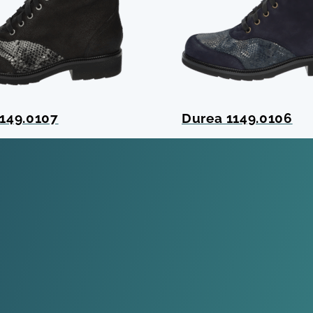
149.0107
Durea 1149.0106