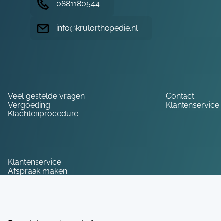
0881180544
info@krulorthopedie.nl
Hulp nodig?
Veel gestelde vragen
Contact
Vergoeding
Klantenservice
Klachtenprocedure
Service
Klantenservice
Afspraak maken