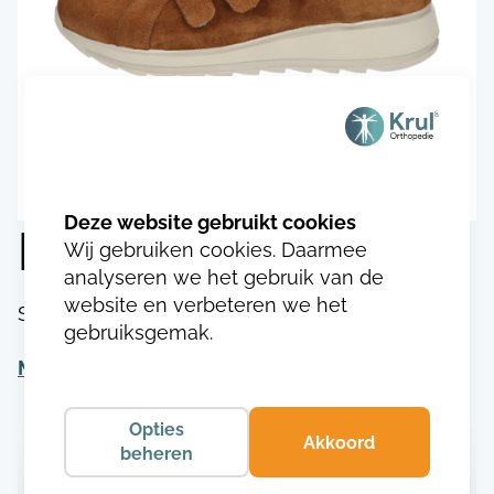
Durea 1144.9824
Wij gebruiken cookies. Daarmee
analyseren we het gebruik van de
website en verbeteren we het
SKU:
DU114417498243
gebruiksgemak.
Meer informatie
Opties
Akkoord
beheren