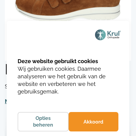
Durea 1143.9824
Wij gebruiken cookies. Daarmee
analyseren we het gebruik van de
website en verbeteren we het
SKU:
DU114317498243
gebruiksgemak.
Meer informatie
Opties
Akkoord
beheren