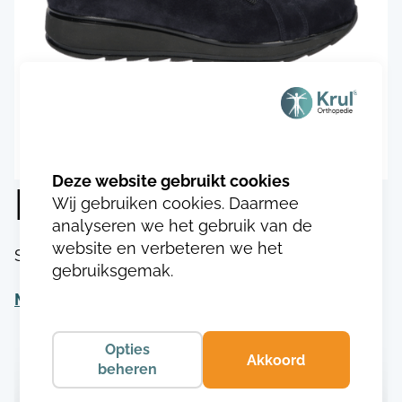
Durea 1140.8502
Wij gebruiken cookies. Daarmee
analyseren we het gebruik van de
website en verbeteren we het
SKU:
DU114017485023
gebruiksgemak.
Meer informatie
Opties
Akkoord
beheren