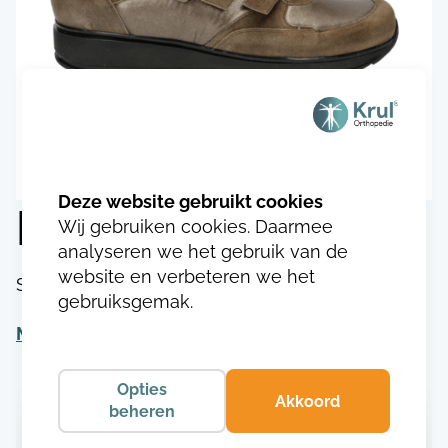
Durea 1136.0086
Wij gebruiken cookies. Daarmee
analyseren we het gebruik van de
website en verbeteren we het
SKU:
DU113617400863
gebruiksgemak.
Meer informatie
Opties
Akkoord
beheren