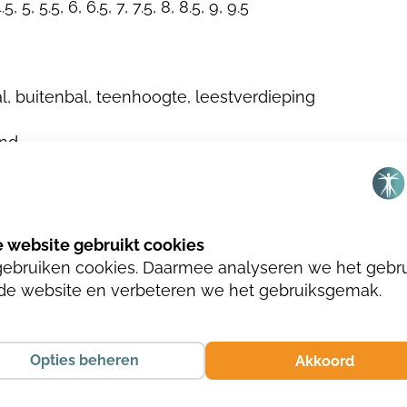
4.5, 5, 5.5, 6, 6.5, 7, 7.5, 8, 8.5, 9, 9.5
l, buitenbal, teenhoogte, leestverdieping
and
n metaalvrij
gebruiken cookies. Daarmee analyseren we het gebr
de website en verbeteren we het gebruiksgemak.
Opties beheren
Akkoord
ZWART/ZWART