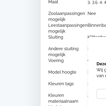
Maat
3, 3.5, 4, 
Zoolaanpassingen
Nee
mogelijk
Leestaanpassingen
Binnenba
mogelijk
Sluiting
Klittenb
Andere sluiting
Nee
mogelijk
Voering
Chroom e
Wij 
Model hoogte
Laag
van 
Kleuren tags
Zwart
Kleuren
ZWART/
materiaalnaam