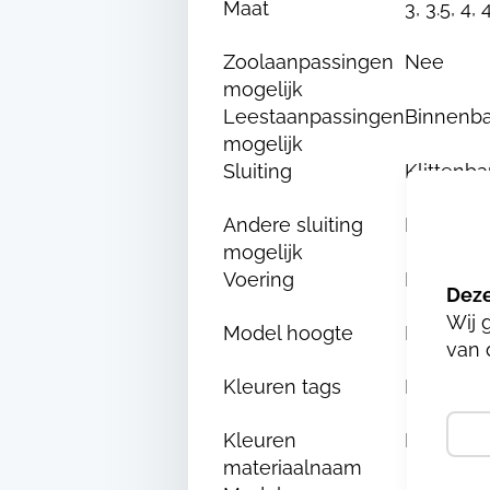
Maat
3, 3.5, 4, 
Zoolaanpassingen
Nee
mogelijk
Leestaanpassingen
Binnenba
mogelijk
Sluiting
Klittenb
Andere sluiting
Nee
mogelijk
Voering
Fashmo
Wij 
Model hoogte
Laag
van 
Kleuren tags
Bruin
Kleuren
BRUCIA
materiaalnaam