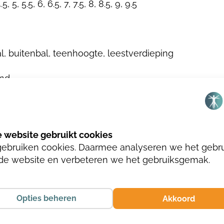
4.5, 5, 5.5, 6, 6.5, 7, 7.5, 8, 8.5, 9, 9.5
l, buitenbal, teenhoogte, leestverdieping
and
gebruiken cookies. Daarmee analyseren we het gebr
de website en verbeteren we het gebruiksgemak.
Opties beheren
Akkoord
TTO/T.MORO/BRUCIATTO