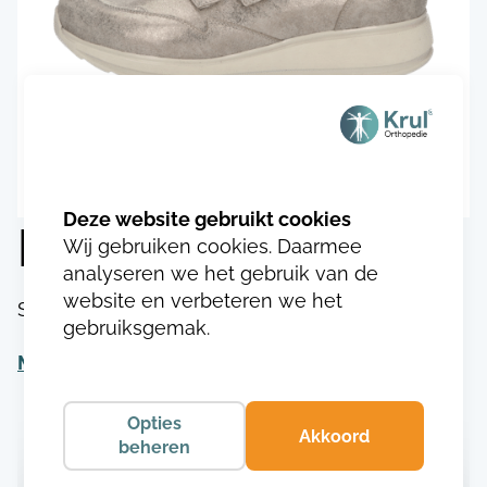
Durea 1128.0080
Wij gebruiken cookies. Daarmee
analyseren we het gebruik van de
website en verbeteren we het
SKU:
DU112817400803
gebruiksgemak.
Meer informatie
Opties
Akkoord
beheren