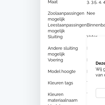
Maat
3, 3.5, 4, 
Zoolaanpassingen
Nee
mogelijk
Leestaanpassingen
Binnenba
mogelijk
Sluiting
Veter
Andere sluiting
Nee
mogelijk
Voering
Fashmo
Wij 
Model hoogte
Laag
van 
Kleuren tags
Taupe
Kleuren
TAUPE/
materiaalnaam