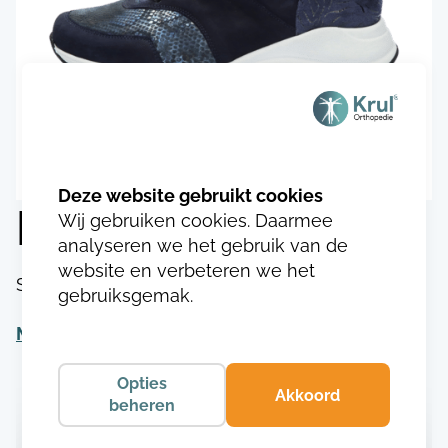
Durea 1115.9749
Wij gebruiken cookies. Daarmee
analyseren we het gebruik van de
website en verbeteren we het
SKU:
DU111517497493
gebruiksgemak.
Meer informatie
Opties
Akkoord
beheren