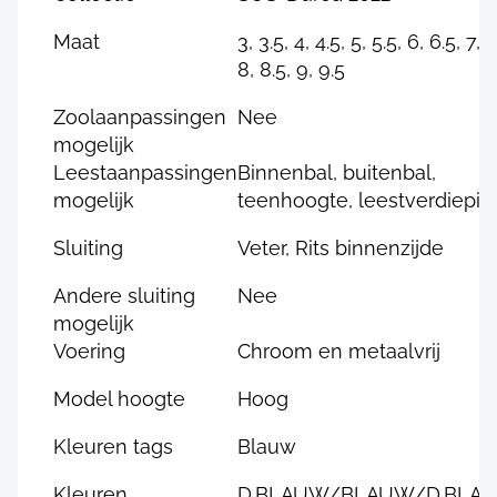
Maat
3, 3.5, 4, 4.5, 5, 5.5, 6, 6.5, 7, 7
8, 8.5, 9, 9.5
Zoolaanpassingen
Nee
mogelijk
Leestaanpassingen
Binnenbal, buitenbal,
mogelijk
teenhoogte, leestverdiepin
Sluiting
Veter, Rits binnenzijde
Andere sluiting
Nee
mogelijk
Voering
Chroom en metaalvrij
Model hoogte
Hoog
Kleuren tags
Blauw
Kleuren
D.BLAUW/BLAUW/D.BLA