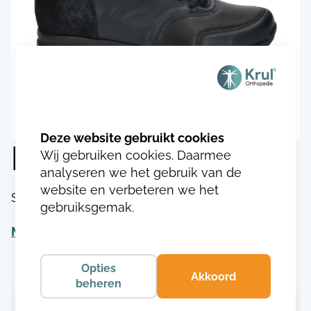
Durea 1114.8478
Wij gebruiken cookies. Daarmee
analyseren we het gebruik van de
website en verbeteren we het
SKU:
DU111417484783
gebruiksgemak.
Meer informatie
Opties
Akkoord
beheren