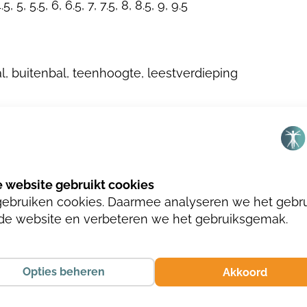
4.5, 5, 5.5, 6, 6.5, 7, 7.5, 8, 8.5, 9, 9.5
l, buitenbal, teenhoogte, leestverdieping
n metaalvrij
gebruiken cookies. Daarmee analyseren we het gebr
de website en verbeteren we het gebruiksgemak.
Opties beheren
Akkoord
.GRIJS/OFFWHITE