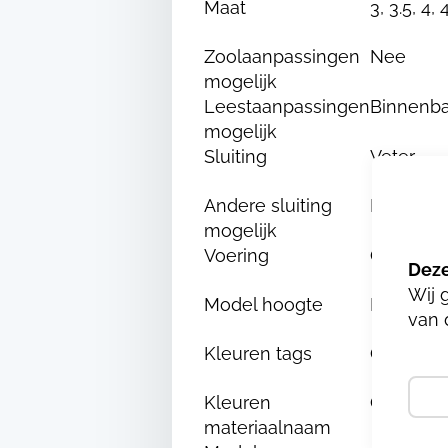
Maat
3, 3.5, 4, 
Zoolaanpassingen
Nee
mogelijk
Leestaanpassingen
Binnenba
mogelijk
Sluiting
Veter
Andere sluiting
Nee
mogelijk
Voering
Chroom e
Wij 
Model hoogte
Middel
van 
Kleuren tags
Grijs, Wit
Kleuren
GRIJS/L
materiaalnaam