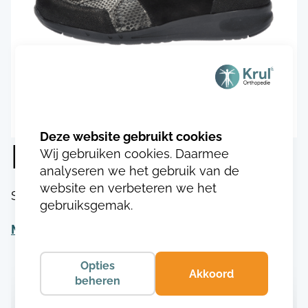
Durea 1112.9752
Wij gebruiken cookies. Daarmee
analyseren we het gebruik van de
website en verbeteren we het
SKU:
DU111217497523
gebruiksgemak.
Meer informatie
Opties
Akkoord
beheren