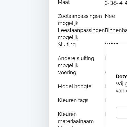
Maat
3, 3.5, 4, 
Zoolaanpassingen
Nee
mogelijk
Leestaanpassingen
Binnenba
mogelijk
Sluiting
Veter
Andere sluiting
Nee
mogelijk
Voering
Chroom e
Wij 
Model hoogte
Hoog
van 
Kleuren tags
Bruin
Kleuren
BRUCIAT
materiaalnaam