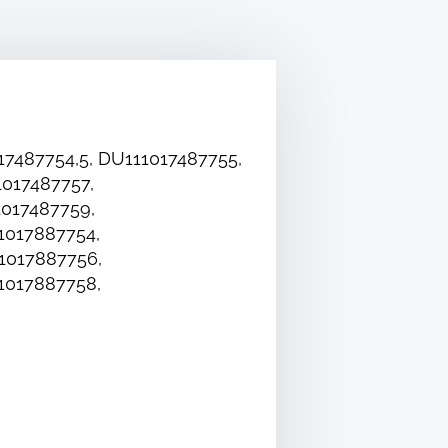
17487754,5, DU111017487755,
1017487757,
1017487759,
1017887754,
1017887756,
1017887758,