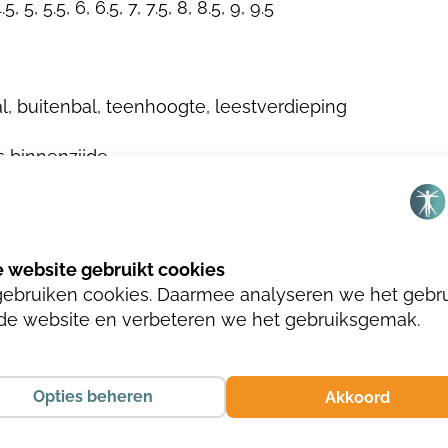
4.5, 5, 5.5, 6, 6.5, 7, 7.5, 8, 8.5, 9, 9.5
l, buitenbal, teenhoogte, leestverdieping
ts binnenzijde
n metaalvrij
gebruiken cookies. Daarmee analyseren we het gebr
de website en verbeteren we het gebruiksgemak.
Opties beheren
Akkoord
KALFSUEDE 830