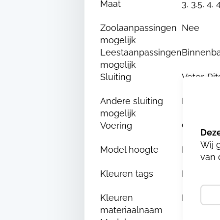
Maat
3, 3.5, 4, 
Zoolaanpassingen
Nee
mogelijk
Leestaanpassingen
Binnenba
mogelijk
Sluiting
Veter, Ri
Andere sluiting
Nee
mogelijk
Voering
Chroom e
Wij 
Model hoogte
Hoog
van 
Kleuren tags
Blauw
Kleuren
BLAUW 
materiaalnaam