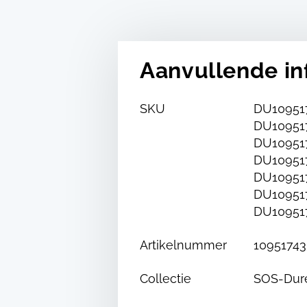
Aanvullende in
SKU
DU109517
DU109517
DU109517
DU109517
DU109517
DU109517
DU109517
Artikelnummer
10951743
Collectie
SOS-Dur