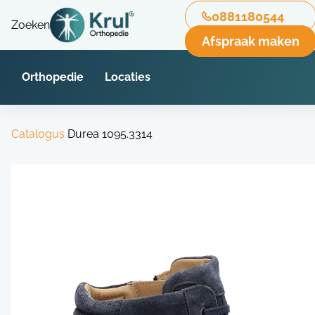
0881180544
Zoeken
Afspraak maken
Orthopedie
Locaties
Catalogus
Durea 1095.3314