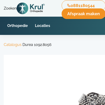
0881180544
Zoeken
Afspraak maken
Orthopedie
Locaties
Catalogus
Durea 1092.8056