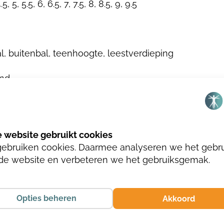
4.5, 5, 5.5, 6, 6.5, 7, 7.5, 8, 8.5, 9, 9.5
l, buitenbal, teenhoogte, leestverdieping
and
gebruiken cookies. Daarmee analyseren we het gebr
de website en verbeteren we het gebruiksgemak.
t
Opties beheren
Akkoord
RT PYTHON 3017