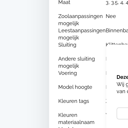
Maat
3, 3.5, 4, 
Zoolaanpassingen
Nee
mogelijk
Leestaanpassingen
Binnenba
mogelijk
Sluiting
Klittenb
Andere sluiting
Nee
mogelijk
Voering
Fashmo
Wij 
Model hoogte
Hoog
van 
Kleuren tags
Zwart, Wi
Kleuren
WIT-ZWA
materiaalnaam