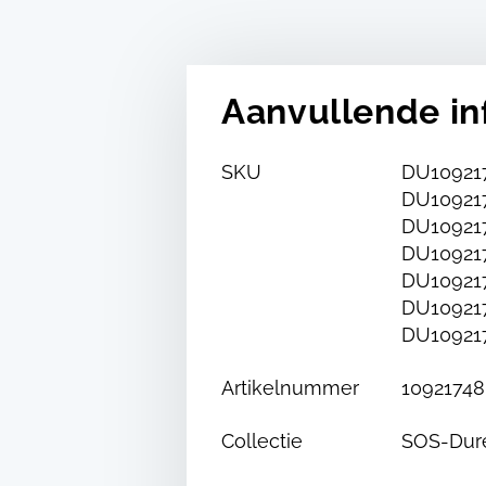
Aanvullende in
SKU
DU109217
DU109217
DU109217
DU109217
DU109217
DU109217
DU10921
Artikelnummer
10921748
Collectie
SOS-Dur