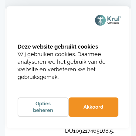
Aanvullende informatie
SKU
DU109217465163,
Wij gebruiken cookies. Daarmee
DU109217465163,5,
analyseren we het gebruik van de
DU109217465164,
website en verbeteren we het
DU109217465164,5,
gebruiksgemak.
DU109217465165,
DU109217465165,5,
DU109217465166,
DU109217465166,5,
Opties
Akkoord
DU109217465167,
beheren
DU109217465167,5,
DU109217465168,
DU109217465168,5,