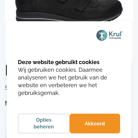
Durea 1091.9094
Wij gebruiken cookies. Daarmee
analyseren we het gebruik van de
website en verbeteren we het
SKU:
DU109117490943
gebruiksgemak.
Meer informatie
Opties
Akkoord
beheren