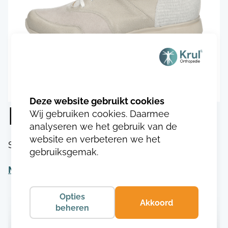
Durea 1078.9751
Wij gebruiken cookies. Daarmee
analyseren we het gebruik van de
website en verbeteren we het
SKU:
DU107817497513
gebruiksgemak.
Meer informatie
Opties
Akkoord
beheren