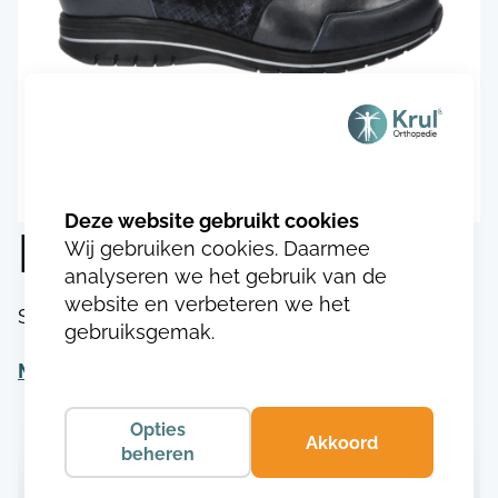
Durea 1075.8478
Wij gebruiken cookies. Daarmee
analyseren we het gebruik van de
website en verbeteren we het
SKU:
DU107517484783
gebruiksgemak.
Meer informatie
Opties
Akkoord
beheren