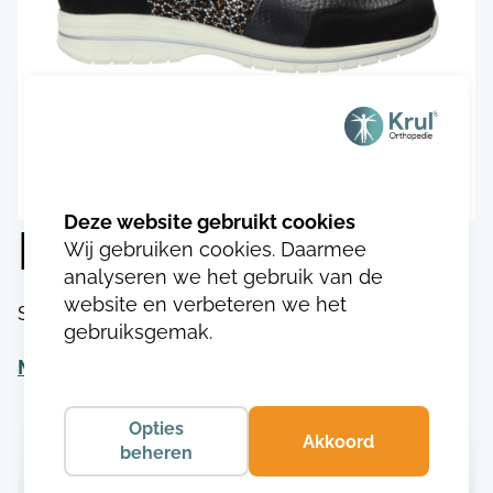
Durea 1075.8469
Wij gebruiken cookies. Daarmee
analyseren we het gebruik van de
website en verbeteren we het
SKU:
DU107517484693
gebruiksgemak.
Meer informatie
Opties
Akkoord
beheren