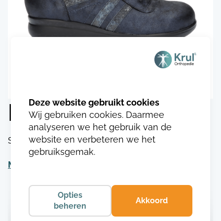
Durea 1067.9404
Wij gebruiken cookies. Daarmee
analyseren we het gebruik van de
website en verbeteren we het
SKU:
DU106731494043
gebruiksgemak.
Meer informatie
Opties
Akkoord
beheren