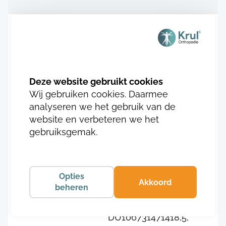
Aanvullende informatie
SKU
DU106731471413,
DU106731471413,5,
Wij gebruiken cookies. Daarmee
DU106731471414,
analyseren we het gebruik van de
DU106731471414,5,
website en verbeteren we het
DU106731471415,
gebruiksgemak.
DU106731471415,5,
DU106731471416,
DU106731471416,5,
Opties
DU106731471417,
Akkoord
beheren
DU106731471417,5,
DU106731471418,
DU106731471418,5,