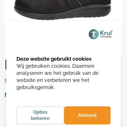
Durea 1065.9094
Wij gebruiken cookies. Daarmee
analyseren we het gebruik van de
website en verbeteren we het
SKU:
DU106531490943
gebruiksgemak.
Meer informatie
Opties
Akkoord
beheren