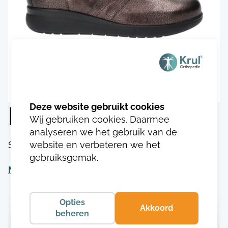
Durea 1065.6924
Wij gebruiken cookies. Daarmee
analyseren we het gebruik van de
website en verbeteren we het
SKU:
DU106531469243
gebruiksgemak.
Meer informatie
Opties
Akkoord
beheren