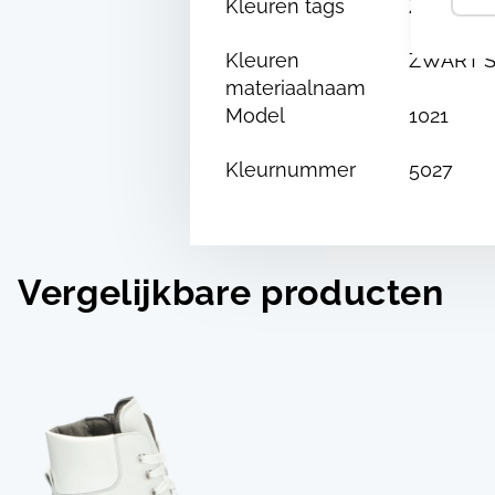
Kleuren tags
Zwart
Kleuren
ZWART S
materiaalnaam
Model
1021
Kleurnummer
5027
Vergelijkbare producten