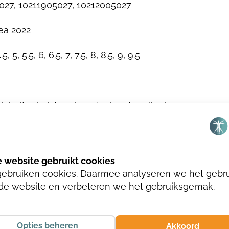
027, 10211905027, 10212005027
ea 2022
4.5, 5, 5.5, 6, 6.5, 7, 7.5, 8, 8.5, 9, 9.5
l, buitenbal, teenhoogte, leestverdieping
and
gebruiken cookies. Daarmee analyseren we het gebr
n metaalvrij
de website en verbeteren we het gebruiksgemak.
Opties beheren
Akkoord