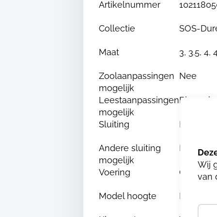
Artikelnummer
10211805
Collectie
SOS-Dur
Maat
3, 3.5, 4, 
Zoolaanpassingen
Nee
mogelijk
Leestaanpassingen
Binnenba
mogelijk
Sluiting
Klittenb
Andere sluiting
Nee
mogelijk
Wij 
Voering
Chroom e
van 
Model hoogte
Hoog