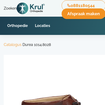
0881180544
Zoeken
Afspraak maken
Orthopedie
Locaties
Catalogus
Durea 1014.8028