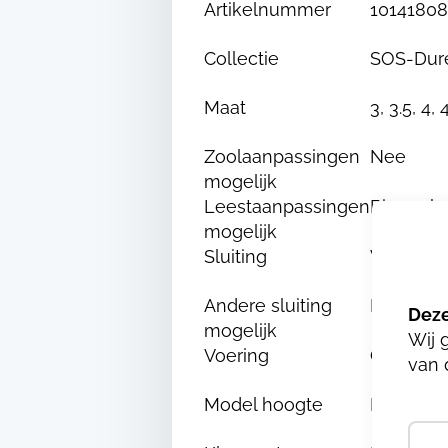
Artikelnummer
10141808
Collectie
SOS-Dur
Maat
3, 3.5, 4, 
Zoolaanpassingen
Nee
mogelijk
Leestaanpassingen
Binnenba
mogelijk
Sluiting
Veter
Andere sluiting
Nee
mogelijk
Wij 
Voering
Chroom e
van 
Model hoogte
Hoog