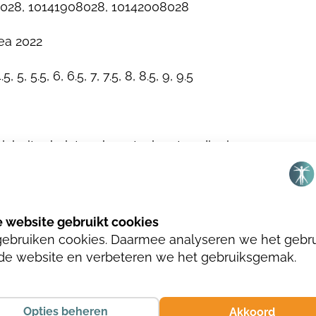
028, 10141908028, 10142008028
ea 2022
4.5, 5, 5.5, 6, 6.5, 7, 7.5, 8, 8.5, 9, 9.5
l, buitenbal, teenhoogte, leestverdieping
gebruiken cookies. Daarmee analyseren we het gebr
n metaalvrij
de website en verbeteren we het gebruiksgemak.
Opties beheren
Akkoord